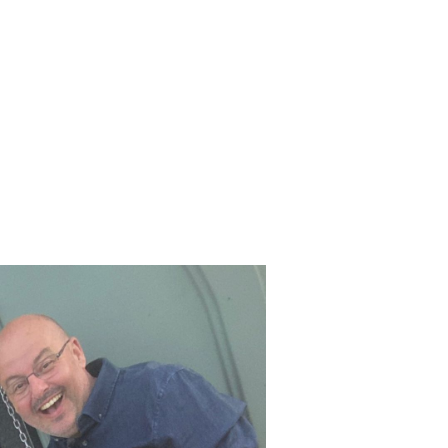
 Fools
merican style BBQ