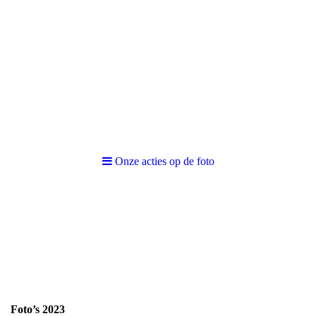
Onze acties op de foto
Serious Hot Fools
Specialisten in culinaire en
American style BBQ
Foto’s 2023