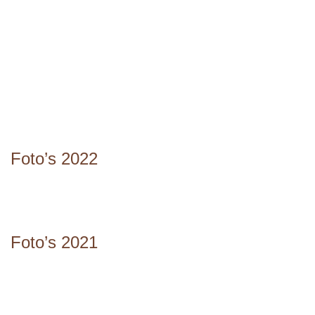
Foto
’
s 2022
Foto’s 2021
IMG_1711_1
PHOTO-2019-03-29-14-51-12